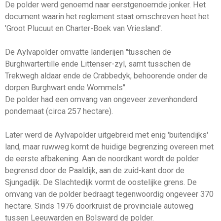
De polder werd genoemd naar eerstge­noemde jonker. Het
document waarin het reglement staat omschreven heet het
'Groot Plucuut en Charter-Boek van Vriesland'.
De Aylvapolder omvatte landerijen "tusschen de
Burghwartertille ende Littenser-zyl, samt tusschen de
Trekwegh aldaar ende de Crabbedyk, behoorende onder de
dorpen Burghwart ende Wommels".
De polder had een omvang van ongeveer zevenhonderd
pondemaat (circa 257 hectare).
Later werd de Aylvapolder uitgebreid met enig 'buitendijks'
land, maar ruwweg komt de huidige begrenzing overeen met
de eerste afba­kening. Aan de noordkant wordt de polder
begrensd door de Paaldijk, aan de zuid-kant door de
Sjungadijk. De Slachtedijk vormt de oostelijke grens. De
omvang van de polder bedraagt tegenwoordig ongeveer 370
hectare. Sinds 1976 doorkruist de provinciale autoweg
tussen Leeuwarden en Bolsward de polder.