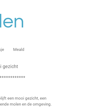
len
je
Meald
 gezicht
************
lijft een mooi gezicht, een
iende molen en de omgeving.