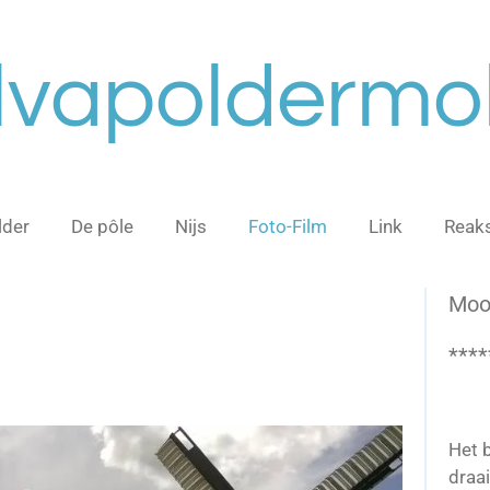
lvapoldermo
lder
De pôle
Nijs
Foto-Film
Link
Reaks
Mooi
****
Het b
draa