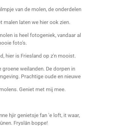
filmpje van de molen, de onderdelen
t malen laten we hier ook zien.
olen is heel fotogeniek, vandaar al
ooie foto's.
nd, hier is Friesland op z'n mooist.
ie groene weilanden. De dorpen in
mgeving. Prachtige oude en nieuwe
molens. Geniet met mij mee.
nne hjir genietsje fan 'e loft, it waar,
ûnen. Fryslân boppe!