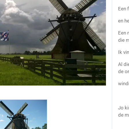
Een 
en he
Een m
die m
Ik vi
Al d
de o
wind
Jo ki
de m