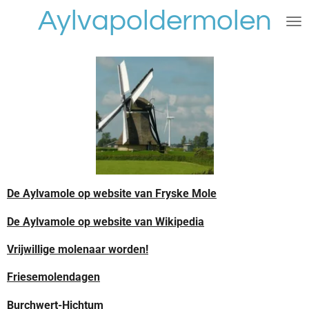
Aylvapoldermolen
Ga
direct
naar
de
hoofdinhoud
De Aylvamole op website van Fryske Mole
De Aylvamole op website van Wikipedia
Vrijwillige molenaar worden!
Friesemolendagen
Burchwert-Hichtum