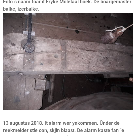
Foto´s naam foar it Fryke Moletaal boek. De boargemaster
balke, izerbalke.
13 augustus 2018. It alarm wer ynkommen. Ûnder de
reekmelder stie oan, skjin blaast. De alarm kaste fan ´e