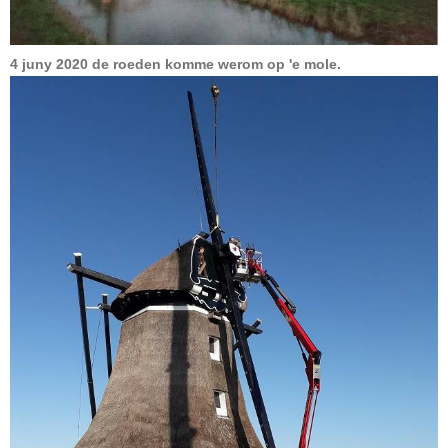
4 juny 2020 de roeden komme werom op 'e mole.