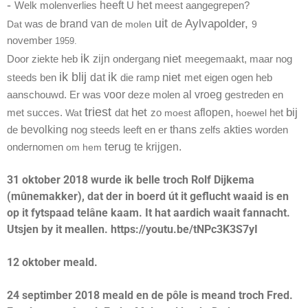
-
heeft
het
molenverlies
U
Welk
meest
aangegrepen?
uit
brand
van
Aylvapolder,
de
de
de
Dat
was
molen
9
november
1959.
ik
zijn
niet
Door
ziekte
heb
ondergang
nog
meegemaakt,
maar
blij
ik
ik
dat
niet
ben
die
ramp
eigen
heb
steeds
met
ogen
voor
al
vroeg
aanschouwd.
Er
gestreden
en
was
deze
molen
triest
het
aflopen,
bij
succes.
het
met
Wat
dat
zo
moest
hoewel
bevolking
thans
akties
de
nog
steeds leeft
en
er
zelfs
worden
terug
te
krijgen.
ondernomen
om
hem
31 oktober 2018 wurde ik belle troch Rolf Dijkema
(mûnemakker), dat der in boerd út it geflucht waaid is en
op it fytspaad telâne kaam. It hat aardich waait fannacht.
Utsjen by it meallen. https://youtu.be/tNPc3K3S7yI
12 oktober meald.
24 septimber 2018 meald en de pôle is meand troch Fred.