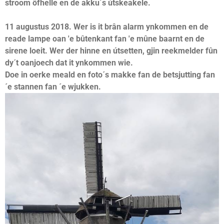
stroom ôfhelle en de akku´s útskeakele.
11 augustus 2018. Wer is it brân alarm ynkommen en de
reade lampe oan 'e bûtenkant fan 'e mûne baarnt en de
sirene loeit. Wer der hinne en útsetten, gjin reekmelder fûn
dy´t oanjoech dat it ynkommen wie.
Doe in oerke meald en foto´s makke fan de betsjutting fan
´e stannen fan ´e wjukken.