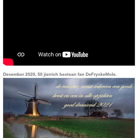
Desember 2020, 50 jierrich bestean fan DeFryskeMole.