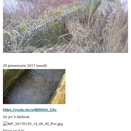
29 jannewaris 2017 meald.
https://youtu.be/w8BRNGh_GXc
IIs yn 'e útskoat.
Einen op it iis.