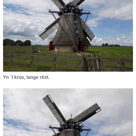
Yn ´t krús, lange rêst.