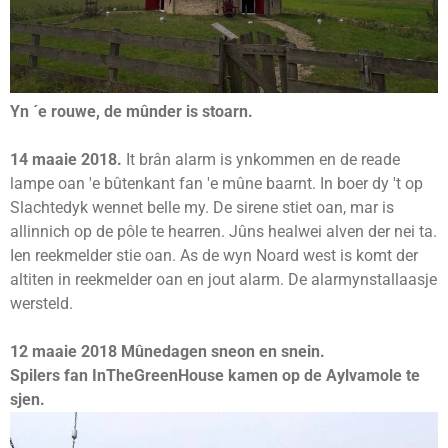
Yn ´e rouwe, de mûnder is stoarn.
14 maaie 2018.
It brân alarm is ynkommen en de reade
lampe oan 'e bûtenkant fan 'e mûne baarnt. In boer dy 't op
Slachtedyk wennet belle my. De sirene stiet oan, mar is
allinnich op de pôle te hearren. Jûns healwei alven der nei ta.
Ien reekmelder stie oan. As de wyn Noard west is komt der
altiten in reekmelder oan en jout alarm. De alarmynstallaasje
wersteld.
12 maaie 2018 Mûnedagen sneon en snein.
Spilers fan InTheGreenHouse kamen op de Aylvamole te
sjen.