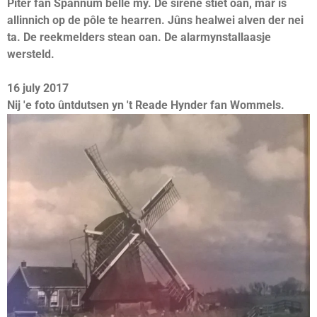
Piter fan Spannum belle my. De sirene stiet oan, mar is
allinnich op de pôle te hearren. Jûns healwei alven der nei
ta. De reekmelders stean oan. De alarmynstallaasje
wersteld.
16 july 2017
Nij 'e foto ûntdutsen yn 't Reade Hynder fan Wommels.