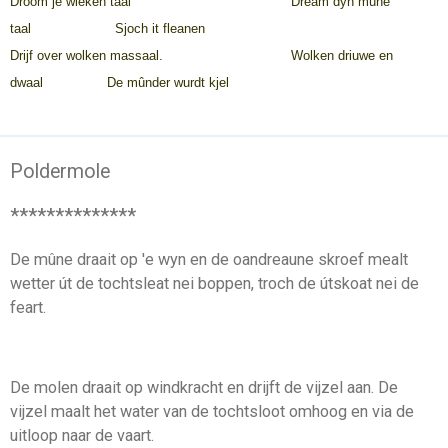
Droom je wieken taal
Dream dyn mûne
taal Sjoch it fleanen
Drijf over wolken massaal.
Wolken driuwe en
dwaal De mûnder wurdt kjel
Poldermole
**************
De mûne draait op 'e wyn en de oandreaune skroef mealt
wetter út de tochtsleat nei boppen, troch de útskoat nei de
feart.
De molen draait op windkracht en drijft de vijzel aan. De
vijzel maalt het water van de tochtsloot omhoog en via de
uitloop naar de vaart.