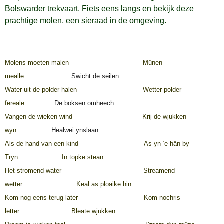
Bolswarder trekvaart. Fiets eens langs en bekijk deze
prachtige molen, een sieraad in de omgeving.
Molens moeten malen
Mûnen
mealle
Swicht de seilen
Water uit de polder halen
Wetter polder
fereale
De boksen omheech
Vangen de wieken wind
Krij de wjukken
wyn
Healwei ynslaan
Als de hand van een kind
As yn ‘e hân by
Tryn In topke stean
Het stromend water
Streamend
wetter Keal as ploaike hin
Kom nog eens terug later
Kom nochris
letter Bleate wjukken