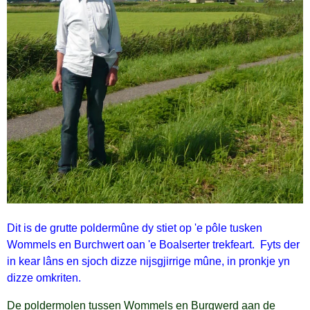
Dit is de grutte poldermûne dy stiet op 'e pôle tusken
Wommels en Burchwert oan 'e Boalserter trekfeart.
Fyts der
in kear lâns en sjoch dizze nijsgjirrige mûne, in pronkje yn
dizze omkriten.
De poldermolen tussen Wommels en Burgwerd aan de