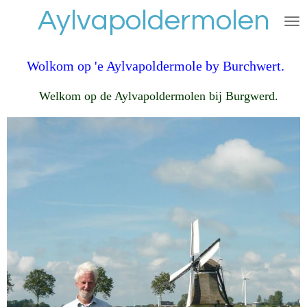
Aylvapoldermolen
Ga
direct
naar
de
Wolkom op 'e Aylvapoldermole by Burchwert.
hoofdinhoud
Welkom op de Aylvapoldermolen bij Burgwerd.